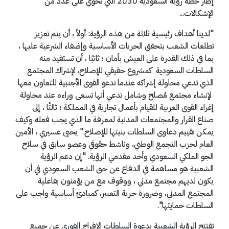
إطار خطة رؤية السعودية 2030 التي تحوي على عدد من
الإشكالات...
"لدينا أهداف رئيسية ثلاثة من هذه الرؤية: أولاً ، أن يتم تعزيز
تطلعات الشعب بتحقق الحريات الأساسية وإضفاء الشرعية عليها ،
بما في ذلك القدرة على العيش بأمان ؛ ثانيًا ، أن تستفيد منه
السلطات السعودية كمشروع حقيقي للإصلاح، لإشراك المجتمع
الذي تدعي محاولة إشراكه عندما تدعو القوى الأجنبية للتعاون معها
لإنشاء مجتمع مُصلح وشامل تدعي أنها تسعى وراءه عند محاولة
إغراء القوى الغربية للقيام بأعمال تجارية في المملكة ؛ ثالثًا ، إلى
صناع القرار والمجتمعات المدنية لمعرفة ما الذي يجب فعله وكيف
يمكن تقييم دعاوى السلطات بنيتها للإصلاح." يحيى عسيري ، الأمين
العام لحزب التجمع الوطني، وناشط حقوقي وعضو سابق في سلاح
الجو الملكي السعودي وأحد مقدمي الرؤية. "إن دعم الرؤية
الشعبية هو مساهمة في الدفاع عن حق الشعب السعودي في أن
يكون لديهم مجتمع مدني ، ووقوف مع من يؤمنون بفاعلية
المجتمع المدني، وضرورة حرية التعبير، كمبادئ أساسية واجب على
السلطات حمايتها".
تفتتح الرؤية الشعبية بدعوة السلطات الإفراج الفوري عن جميع