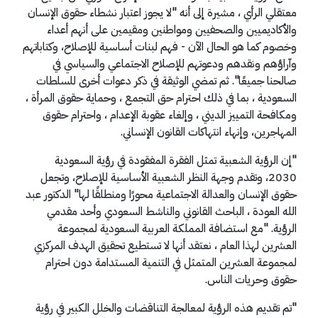
معتقلي الرأي ، مشيرة إلى أنه "لا يجوز اعتبار نشطاء حقوق الإنسان
والأكاديميين والصحفيين ومواطنين ومقيمين على أنهم أعداء
وخصوم كما هو الحال الآن - فهم لبنات أساسية للإصلاح، وكتاباتهم
وآراؤهم ونقدهم ودعوتهم للإصلاح الاجتماعي والسياسي في
صالحنا جميعًا". ثم تمضي الوثيقة في ذكر دعوات أخرى للسلطات
السعودية ، بما في ذلك احترام حق التجمع ، وحماية حقوق المرأة ،
ومكافحة التمييز الديني ، وإلغاء عقوبة الإعدام ، واحترام حقوق
المهاجرين، وإنهاء انتهاكات القانون الإنساني.
"إن الرؤية الشعبية تمثل الفقرة المفقودة في رؤية السعودية
2030، وتقدم وجهة النظر الشعبية الأساسية للإصلاح، وتجعل
حقوق الإنسان والعدالة الاجتماعية محورًا ومنطلقًا لها" الدكتور عبد
الله العودة ، الباحث القانوني والناشط السعودي وأحد مقدمي
الرؤية. "مع استضافة المملكة العربية السعودية لمجموعة
العشرين لهذا العام ، نعتقد أنها لا تستطيع تحقيق الهدف المركزي
لمجموعة العشرين المتمثل في التنمية المستدامة دون احترام
حقوق وحريات الناس.
"تم تقديم هذه الرؤية لمعالجة التناقضات والخلل الكبير في رؤية