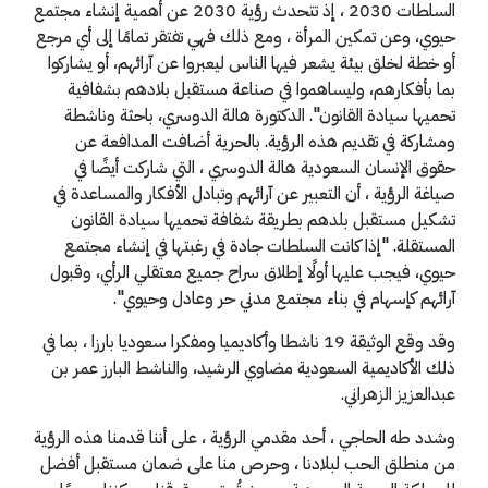
السلطات 2030 ، إذ تتحدث رؤية 2030 عن أهمية إنشاء مجتمع
حيوي، وعن تمكين المرأة ، ومع ذلك فهي تفتقر تمامًا إلى أي مرجع
أو خطة لخلق بيئة يشعر فيها الناس ليعبروا عن آرائهم، أو يشاركوا
بما بأفكارهم، وليساهموا في صناعة مستقبل بلادهم بشفافية
تحميها سيادة القانون". الدكتورة هالة الدوسري، باحثة وناشطة
ومشاركة في تقديم هذه الرؤية. بالحرية أضافت المدافعة عن
حقوق الإنسان السعودية هالة الدوسري ، التي شاركت أيضًا في
صياغة الرؤية ، أن التعبير عن آرائهم وتبادل الأفكار والمساعدة في
تشكيل مستقبل بلدهم بطريقة شفافة تحميها سيادة القانون
المستقلة. "إذا كانت السلطات جادة في رغبتها في إنشاء مجتمع
حيوي، فيجب عليها أولًا إطلاق سراح جميع معتقلي الرأي، وقبول
آرائهم كإسهام في بناء مجتمع مدني حر وعادل وحيوي".
وقد وقع الوثيقة 19 ناشطا وأكاديميا ومفكرا سعوديا بارزا ، بما في
ذلك الأكاديمية السعودية مضاوي الرشيد، والناشط البارز عمر بن
عبدالعزيز الزهراني.
وشدد طه الحاجي ، أحد مقدمي الرؤية ، على أننا قدمنا هذه الرؤية
من منطلق الحب لبلادنا ، وحرص منا على ضمان مستقبل أفضل